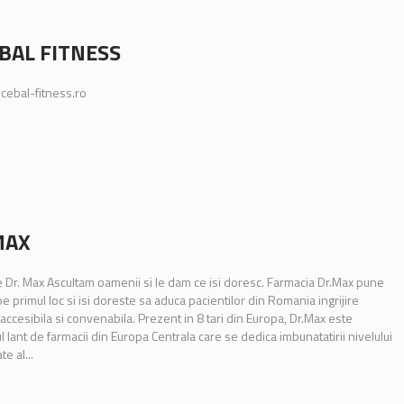
BAL FITNESS
cebal-fitness.ro
MAX
 Dr. Max Ascultam oamenii si le dam ce isi doresc. Farmacia Dr.Max pune
e primul loc si isi doreste sa aduca pacientilor din Romania ingrijire
accesibila si convenabila. Prezent in 8 tari din Europa, Dr.Max este
ul lant de farmacii din Europa Centrala care se dedica imbunatatirii nivelului
e al...