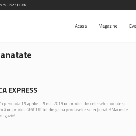
in.ro, 0252 311 966
Acasa
Magazine
Ev
Sanatate
CA EXPRESS
n perioada 15 aprilie – 5 mai 2019 un produs din cele selecționate şi
încă un produs GRATUIT tot din gama produselor selecţionate! Mai mute
n magazin!