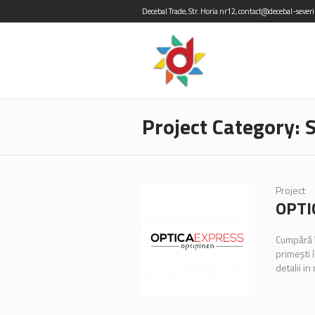
Decebal Trade, Str. Horia nr12, contact@decebal-sever
Project Category: 
Project
OPTI
Cumpără î
primeşti 
detalii i