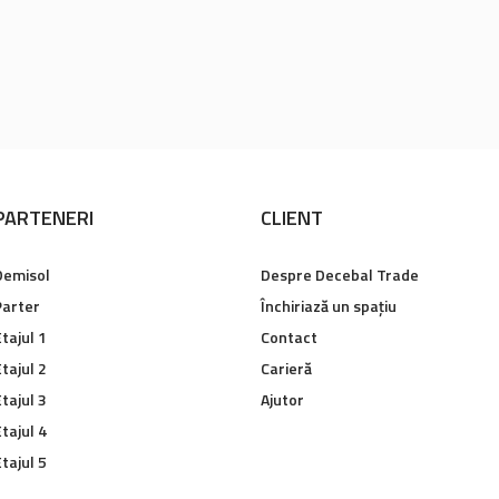
PARTENERI
CLIENT
Demisol
Despre Decebal Trade
Parter
Închiriază un spațiu
tajul 1
Contact
tajul 2
Carieră
tajul 3
Ajutor
tajul 4
tajul 5