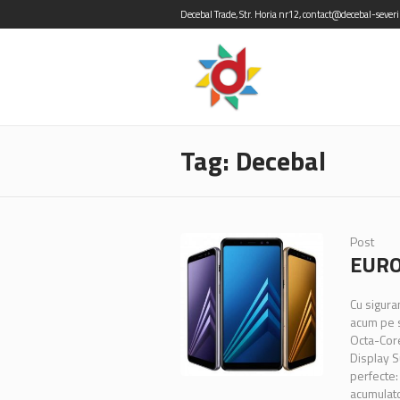
Decebal Trade, Str. Horia nr12, contact@decebal-sever
Tag: Decebal
Post
EURO
Cu sigura
acum pe s
Octa-Core
Display S
perfecte:
acumulato