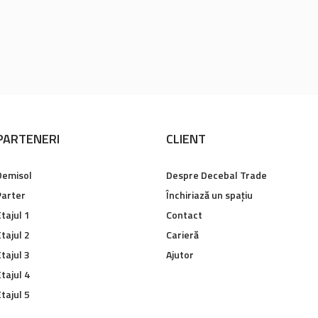
PARTENERI
CLIENT
Demisol
Despre Decebal Trade
Parter
Închiriază un spațiu
tajul 1
Contact
tajul 2
Carieră
tajul 3
Ajutor
tajul 4
tajul 5